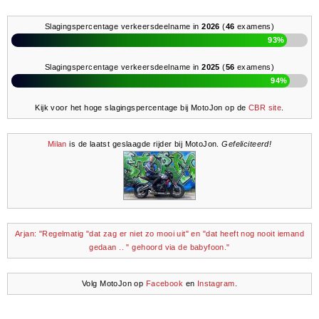
Slagingspercentage verkeersdeelname in
2026
(
46
examens)
93%
Slagingspercentage verkeersdeelname in
2025
(
56
examens)
94%
Kijk voor het hoge slagingspercentage bij MotoJon op de
CBR site
.
Milan
is de laatst geslaagde rijder bij MotoJon.
Gefeliciteerd!
Arjan: "Regelmatig "dat zag er niet zo mooi uit" en "dat heeft nog nooit iemand
gedaan .. " gehoord via de babyfoon."
Volg MotoJon op
Facebook
en
Instagram
.