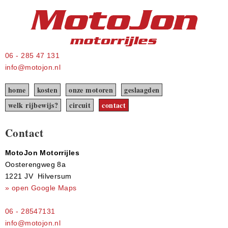
06 - 285 47 131
info@motojon.nl
home
kosten
onze motoren
geslaagden
welk rijbewijs?
circuit
contact
Contact
MotoJon Motorrijles
Oosterengweg 8a
1221 JV Hilversum
» open Google Maps
06 - 28547131
info@motojon.nl