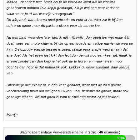
lessen.. dat hoeft niet. Maar als je de verhalen leest die de lessers
geschreven hebben (zie kopje geslaagd) zie je wel een paar redenen
waarom er je al wel wat zijn voorgegaan."
De afspraak was daarna snel gemaakt en voor ik het wist zat ik bij Jon
achterop motor naar de parkeerplaats voor de eerste les.
Nu een paar maanden later heb ik mijn rijbewijs. Jon geeft les met maar één
doel, weer een motorrijder erbij die op een goede en veilige manier de weg op
kan. De opbouw van de lessen is goed, stapje voor stapje werken aan dat
ene doel. Als het even niet lukt dan legt Jon gerust nog een keer uit, maak je
er een zooitje van dan krijg je het ook de te horen en maak je een mooi
bochtje dan hoor je dat natuurlijk ook. Lekker duidelijk allemaal, daar leer je
van.
Uiteindelijk alle examens in één keer gehaald, want met de zo'n goede
voorbereiding moet dat wel gaan lukken. Jon, bedankt de goede, maar ook
gezellige lessen. Als het goed is kom ik snel een motor bij je showen!
Martijn
Slagingspercentage verkeersdeelname in
2026
(
46
examens)
93%