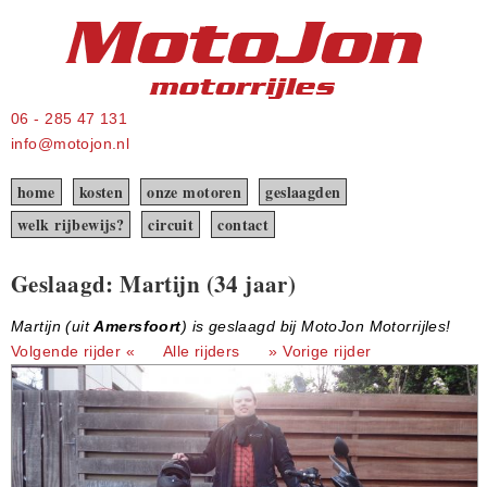
06 - 285 47 131
info@motojon.nl
home
kosten
onze motoren
geslaagden
welk rijbewijs?
circuit
contact
Geslaagd: Martijn (34 jaar)
Martijn (uit
Amersfoort
) is geslaagd bij MotoJon Motorrijles!
Volgende rijder «
Alle rijders
» Vorige rijder