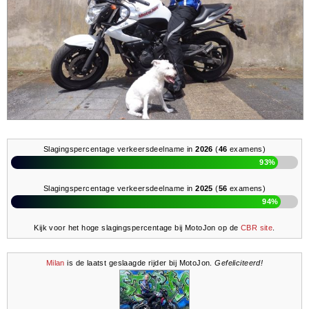
Slagingspercentage verkeersdeelname in
2026
(
46
examens)
93%
Slagingspercentage verkeersdeelname in
2025
(
56
examens)
94%
Kijk voor het hoge slagingspercentage bij MotoJon op de
CBR site
.
Milan
is de laatst geslaagde rijder bij MotoJon.
Gefeliciteerd!