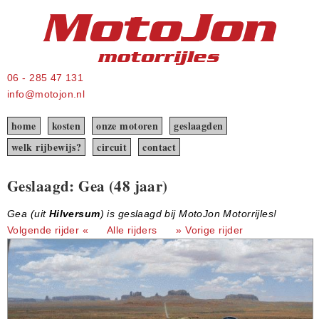
06 - 285 47 131
info@motojon.nl
home
kosten
onze motoren
geslaagden
welk rijbewijs?
circuit
contact
Geslaagd: Gea (48 jaar)
Gea (uit
Hilversum
) is geslaagd bij MotoJon Motorrijles!
Volgende rijder «
Alle rijders
» Vorige rijder