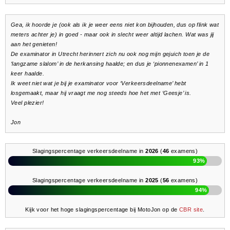
Gea, ik hoorde je (ook als ik je weer eens niet kon bijhouden, dus op flink wat
meters achter je) in goed - maar ook in slecht weer altijd lachen. Wat was jij
aan het genieten!
De examinator in Utrecht herinnert zich nu ook nog mijn gejuich toen je de
‘langzame slalom’ in de herkansing haalde; en dus je ‘pionnenexamen’ in 1
keer haalde.
Ik weet niet wat je bij je examinator voor ‘Verkeersdeelname’ hebt
losgemaakt, maar hij vraagt me nog steeds hoe het met ‘Geesje’ is.
Veel plezier!
Jon
Slagingspercentage verkeersdeelname in
2026
(
46
examens)
93%
Slagingspercentage verkeersdeelname in
2025
(
56
examens)
94%
Kijk voor het hoge slagingspercentage bij MotoJon op de
CBR site
.