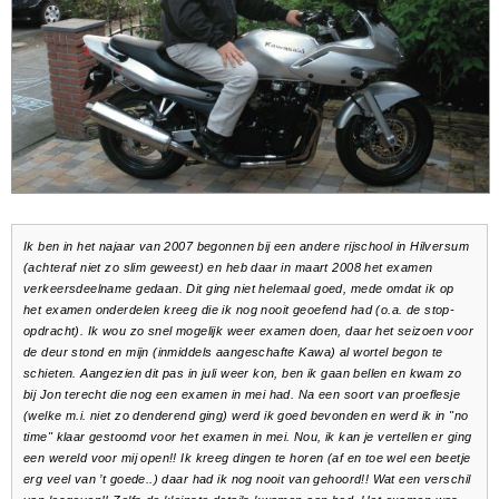
Ik ben in het najaar van 2007 begonnen bij een andere rijschool in Hilversum
(achteraf niet zo slim geweest) en heb daar in maart 2008 het examen
verkeersdeelname gedaan. Dit ging niet helemaal goed, mede omdat ik op
het examen onderdelen kreeg die ik nog nooit geoefend had (o.a. de stop-
opdracht). Ik wou zo snel mogelijk weer examen doen, daar het seizoen voor
de deur stond en mijn (inmiddels aangeschafte Kawa) al wortel begon te
schieten. Aangezien dit pas in juli weer kon, ben ik gaan bellen en kwam zo
bij Jon terecht die nog een examen in mei had. Na een soort van proeflesje
(welke m.i. niet zo denderend ging) werd ik goed bevonden en werd ik in "no
time" klaar gestoomd voor het examen in mei. Nou, ik kan je vertellen er ging
een wereld voor mij open!! Ik kreeg dingen te horen (af en toe wel een beetje
erg veel van ’t goede..) daar had ik nog nooit van gehoord!! Wat een verschil