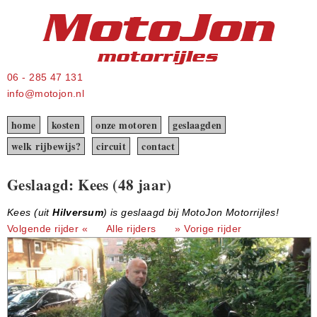
06 - 285 47 131
info@motojon.nl
home
kosten
onze motoren
geslaagden
welk rijbewijs?
circuit
contact
Geslaagd: Kees (48 jaar)
Kees (uit
Hilversum
) is geslaagd bij MotoJon Motorrijles!
Volgende rijder «
Alle rijders
» Vorige rijder