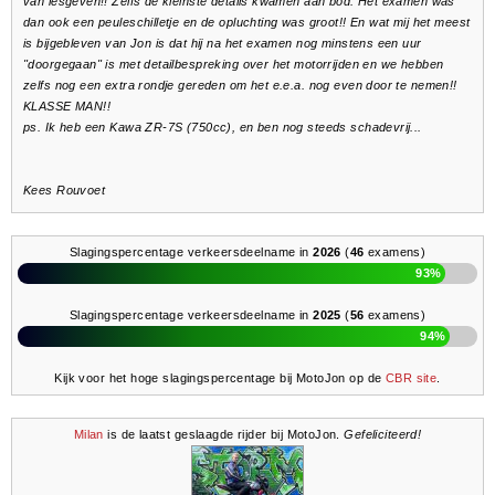
van lesgeven!! Zelfs de kleinste details kwamen aan bod. Het examen was
dan ook een peuleschilletje en de opluchting was groot!! En wat mij het meest
is bijgebleven van Jon is dat hij na het examen nog minstens een uur
"doorgegaan" is met detailbespreking over het motorrijden en we hebben
zelfs nog een extra rondje gereden om het e.e.a. nog even door te nemen!!
KLASSE MAN!!
ps. Ik heb een Kawa ZR-7S (750cc), en ben nog steeds schadevrij...
Kees Rouvoet
Slagingspercentage verkeersdeelname in
2026
(
46
examens)
93%
Slagingspercentage verkeersdeelname in
2025
(
56
examens)
94%
Kijk voor het hoge slagingspercentage bij MotoJon op de
CBR site
.
Milan
is de laatst geslaagde rijder bij MotoJon.
Gefeliciteerd!