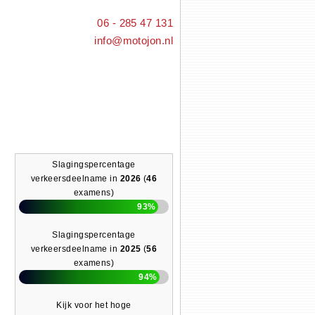
06 - 285 47 131
info@motojon.nl
Slagingspercentage
verkeersdeelname in
2026
(
46
examens)
93%
Slagingspercentage
verkeersdeelname in
2025
(
56
examens)
94%
Kijk voor het hoge