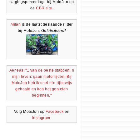
slagingspercentage bij MotoJon op
de
CBR site
.
Milan
is de laatst geslaagde rijder
bij MotoJon.
Gefeliciteerd!
Aeneas: "1 van de beste stappen in
mijn leven: gaan motorrijden! Bij
MotoJon heb ik snel m'n rijbewijs
gehaald en kon het genieten
beginnen."
Volg MotoJon op
Facebook
en
Instagram
.