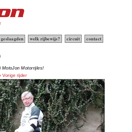
geslaagden
welk rijbewijs?
circuit
contact
)
ij MotoJon Motorrijles!
» Vorige rijder