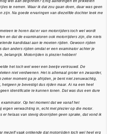
er nog wel aan beginnen? Enig aandringen en prikkelen
b rijles te nemen. Waar ik dat zou gaan doen, daar was geen
Jon zijn. Na goede ervaringen van diezelfde dochter leek me
 meteen te horen dat er van motorrijders toch wel wordt
jden en dat de examinatoren ook motorrijders zijn, die niets
elende kandidaat aan te moeten rijden. Gewoon rijden
ers dan anders rijden omdat er een examinator achter je
en, belangrijk. Motorrijden is plezier hebben!
elde het toch wel weer een beetje vertrouwd. De
leken niet verdwenen. Het is allemaal groter en zwaarder,
p zeker moment ga je afrijden, je bent niet zenuwachtig,
bt, hetgeen je bevestigt dus rijden maar. Ai na een heel
geen identificatie te kunnen tonen. Dat was dus een dure
 examinator. Op het moment dat we vanaf het
j eigen verwachting in, echt met plezier op die motor.
 er helaas van stevig doorrijden geen sprake, dat vond ik
ar mezelf vaak ontkende dat motorrijden toch wel heel erg