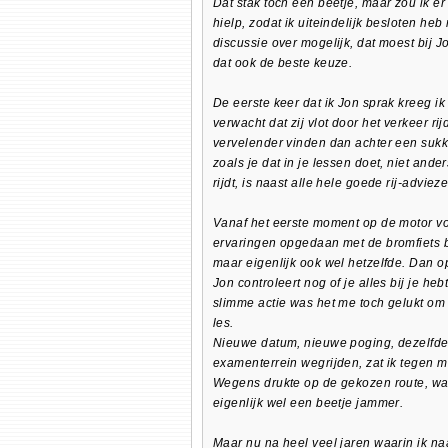
Dat stak toch een beetje, maar zou ik 
hielp, zodat ik uiteindelijk besloten he
discussie over mogelijk, dat moest bij 
dat ook de beste keuze.
De eerste keer dat ik Jon sprak kreeg ik
verwacht dat zij vlot door het verkeer ri
vervelender vinden dan achter een sukk
zoals je dat in je lessen doet, niet and
rijdt, is naast alle hele goede rij-adviez
Vanaf het eerste moment op de motor vo
ervaringen opgedaan met de bromfiets b
maar eigenlijk ook wel hetzelfde. Dan o
Jon controleert nog of je alles bij je he
slimme actie was het me toch gelukt om 
les.
Nieuwe datum, nieuwe poging, dezelfde
examenterrein wegrijden, zat ik tegen mi
Wegens drukte op de gekozen route, was
eigenlijk wel een beetje jammer.
Maar nu na heel veel jaren waarin ik na