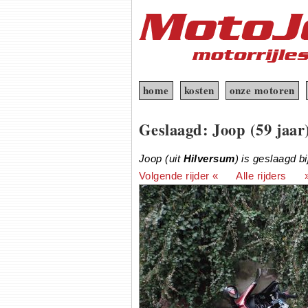
home
kosten
onze motoren
Geslaagd: Joop (59 jaar
Joop (uit
Hilversum
) is geslaagd b
Volgende rijder «
Alle rijders