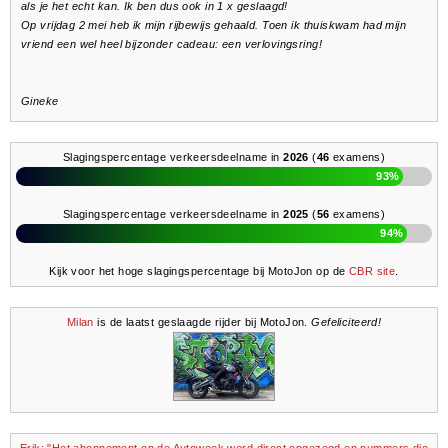
als je het echt kan. Ik ben dus ook in 1 x geslaagd!
Op vrijdag 2 mei heb ik mijn rijbewijs gehaald. Toen ik thuiskwam had mijn
vriend een wel heel bijzonder cadeau: een verlovingsring!
Gineke
Slagingspercentage verkeersdeelname in
2026
(
46
examens)
93%
Slagingspercentage verkeersdeelname in
2025
(
56
examens)
94%
Kijk voor het hoge slagingspercentage bij MotoJon op de
CBR site
.
Milan
is de laatst geslaagde rijder bij MotoJon.
Gefeliciteerd!