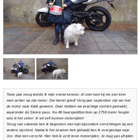
Twee jaar terug leerde ik mijn vriend kennen. Al snel nam hij me een keer
mee achter op zijn motor. Dat beviel goed! Vorig jaar september zijn we met
de motor naar Italië geweest. Daar hebben we prachtige tochten gemaakt,
waaronder de Stelvio pass. Na 48 haarspeldbochten op 2758 meter hoogte
wist ik het zeker: ik wil zelf kunnen motorrijden!
Terug van vakantie ben ik begonnen met mijn bijzondere verrichtingen bij een
andere rijschool. Nadat ik het examen heb gehaald ben ik overgestapt naar
Jon. Wat een verschil. Hier heb ik echt leren motorrijden. Je mag pas afrijden