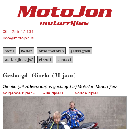
06 - 285 47 131
info@motojon.nl
home
kosten
onze motoren
geslaagden
welk rijbewijs?
circuit
contact
Geslaagd: Gineke (30 jaar)
Gineke (uit
Hilversum
) is geslaagd bij MotoJon Motorrijles!
Volgende rijder «
Alle rijders
» Vorige rijder