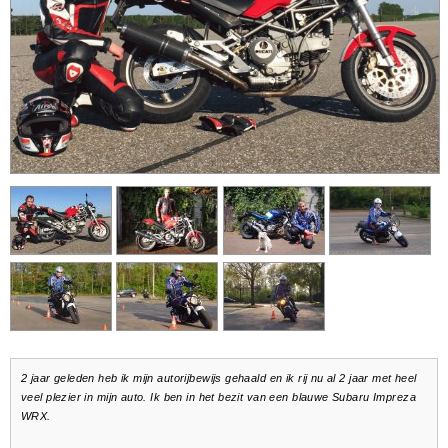
2 jaar geleden heb ik mijn autorijbewijs gehaald en ik rij nu al 2 jaar met heel
veel plezier in mijn auto. Ik ben in het bezit van een blauwe Subaru Impreza
WRX.