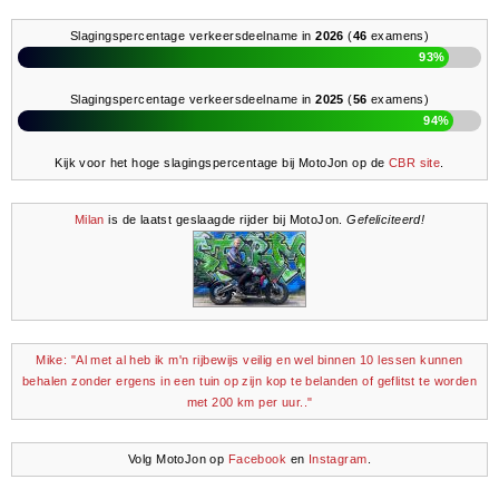
Slagingspercentage verkeersdeelname in
2026
(
46
examens)
93%
Slagingspercentage verkeersdeelname in
2025
(
56
examens)
94%
Kijk voor het hoge slagingspercentage bij MotoJon op de
CBR site
.
Milan
is de laatst geslaagde rijder bij MotoJon.
Gefeliciteerd!
Mike: "Al met al heb ik m'n rijbewijs veilig en wel binnen 10 lessen kunnen
behalen zonder ergens in een tuin op zijn kop te belanden of geflitst te worden
met 200 km per uur.."
Volg MotoJon op
Facebook
en
Instagram
.