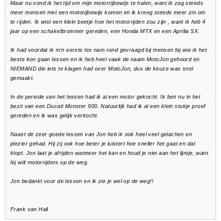
Maar nu vond ik het tijd om mijn motorrijbewijs te halen, want ik zag steeds
meer mensen met een motorijbewijs komen en ik kreeg steeds meer zin om
te rijden. Ik wist een klein beetje hoe het motorrijden zou zijn , want ik heb 4
jaar op een schakelbrommer gereden, een Honda MTX en een Aprilia SX.
Ik had voordat ik m'n eerste les nam rond gevraagd bij mensen bij wie ik het
beste kon gaan lessen en ik heb heel vaak de naam MotoJon gehoord en
NIEMAND die iets te klagen had over MotoJon, dus de keuze was snel
gemaakt.
In de periode van het lessen had ik al een motor gekocht. Ik ben nu in het
bezit van een Ducati Monster 900. Natuurlijk had ik al een klein stukje proef
gereden en ik was gelijk verkocht.
Naast de zeer goede lessen van Jon heb ik ook heel veel gelachen en
plezier gehad. Hij zij ook hoe beter je luistert hoe sneller het gaat en dat
klopt. Jon laat je afrijden wanneer het kan en houd je niet aan het lijntje, want
hij wilt motorrijders op de weg.
Jon bedankt voor de lessen en ik zie je wel op de weg!!
Frank van Hall