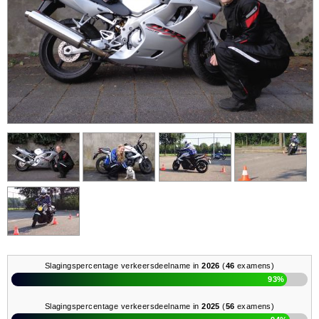
Slagingspercentage verkeersdeelname in
2026
(
46
examens)
93%
Slagingspercentage verkeersdeelname in
2025
(
56
examens)