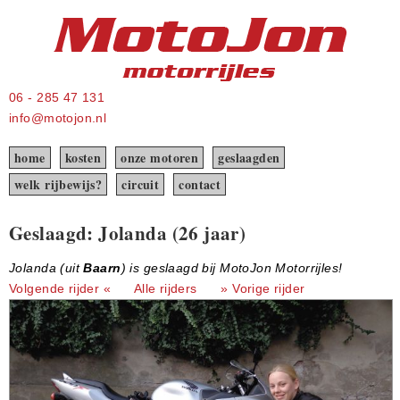
06 - 285 47 131
info@motojon.nl
home
kosten
onze motoren
geslaagden
welk rijbewijs?
circuit
contact
Geslaagd: Jolanda (26 jaar)
Jolanda (uit
Baarn
) is geslaagd bij MotoJon Motorrijles!
Volgende rijder «
Alle rijders
» Vorige rijder